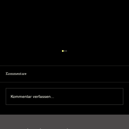
Kommentare
Kommentar verfassen...
Heavy Kickers holen beim Pfundskerle Cup den
3. Platz