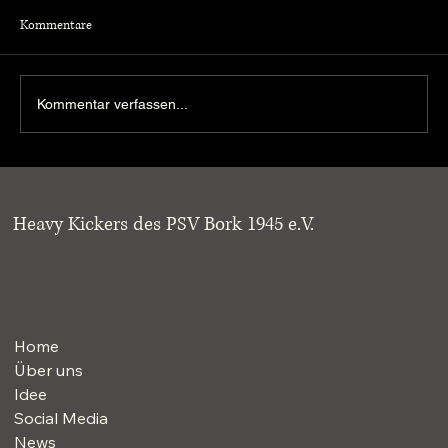
Kommentare
Kommentar verfassen...
Heavy Kickers holen beim Pfundskerle Cup den
3. Platz
Heavy Kickers des PSV Bork 1945 e.V.
Home
Über uns
Idee
Social Media
News