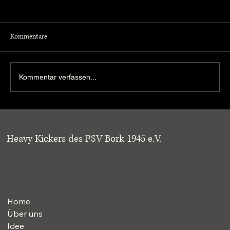
Kommentare
Kommentar verfassen...
Heavy Kickers holen beim Pfundskerle Cup den
3. Platz
Heavy Kickers des PSV Bork 1945 e.V.
Home
Über uns
Idee