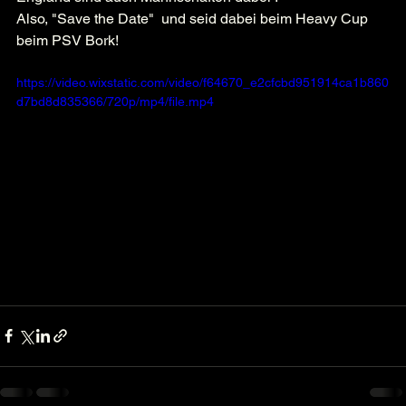
Also, "Save the Date"  und seid dabei beim Heavy Cup 
beim PSV Bork!
https://video.wixstatic.com/video/f64670_e2cfcbd951914ca1b860
d7bd8d835366/720p/mp4/file.mp4