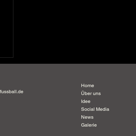
Home
fussball.de
Über uns
Idee
Social Media
News
Galerie