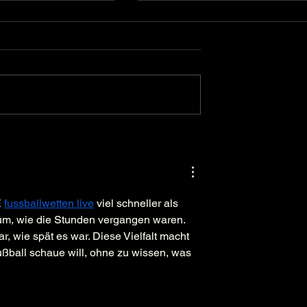
s holen beim
Die Heavy Kickers gewinnen d
up den 3. Platz
4. Heavy Cup
 
fussballwetten live
 viel schneller als 
aum, wie die Stunden vergangen waren. 
, wie spät es war. Diese Vielfalt macht 
ball schaue will, ohne zu wissen, was 