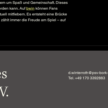
allem um Spaß und Gemeinschaft. Dieses 
erden kann. Auf 
bwin
 können Fans 
uell mitfiebern. Es entsteht eine Brücke 
zählt immer die Freude am Spiel – auf 
es
d.winterroth@psv-bork-
Tel. +49 170 3392883
V.