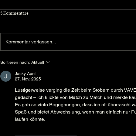
3 Kommentare
Kommentar verfassen...
ARD Moma in Bielefeld
Heavy Kicker
Sortieren nach:
Aktuell
Pfundskerle C
Jacky April
27. Nov. 2025
Lustigerweise verging die Zeit beim Stöbern durch VAVE
gedacht – ich klickte von Match zu Match und merkte k
Es gab so viele Begegnungen, dass ich oft überrascht war
Spaß und bietet Abwechslung, wenn man einfach nur Fuß
laufen könnte.